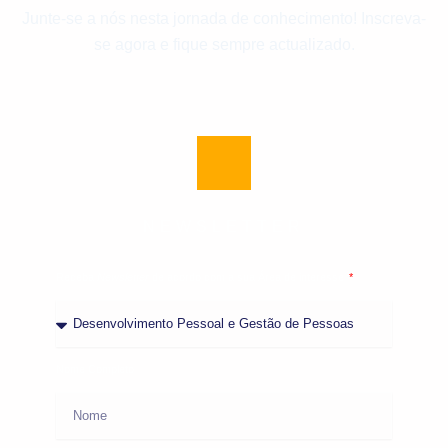
Junte-se a nós nesta jornada de conhecimento! Inscreva-
se agora e fique sempre actualizado.
NEWSLETTER
Receba
Newsletter
de acordo com a sua Área de interesse
Nome Completo