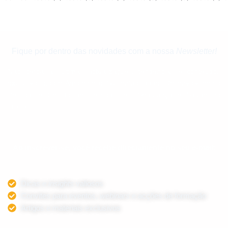
Fique por dentro das novidades com a nossa
Newsletter!
Não perca as últimas actualizações, tendências e conteúdos
exclusivos sobre Ambiente e Sustentabilidade; Desenvolvimento
Pessoal e Gestão de Pessoas; e Segurança e Saúde no
Trabalho.
Ao inscrever-se, você recebe directamente no seu
e-mail
:
Dicas e
insights
valiosos
Convites para eventos,
webinars
e acções de formação
Artigos e materiais exclusivos