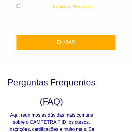
Li e compreendi a
Política de Privacidade
e autorizo
a utilização dos meus dados pessoais para fins de
marketing , incluindo o envio de comunicações
informativas e promocionais através da newsletter .
ENVIAR
Perguntas Frequentes
(FAQ)
Aqui reunimos as dúvidas mais comuns
sobre o CAMPETRA FIID, os cursos,
inscrições, certificações e muito mais. Se